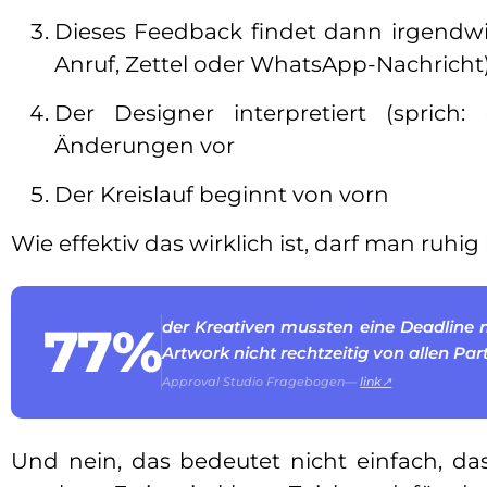
Dieses Feedback findet dann irgendw
Anruf, Zettel oder WhatsApp-Nachricht
Der Designer interpretiert (sprich
Änderungen vor
Der Kreislauf beginnt von vorn
Wie effektiv das wirklich ist, darf man ruhig
der Kreativen mussten eine Deadline 
77%
Artwork nicht rechtzeitig von allen Pa
Approval Studio Fragebogen—
link↗
Und nein, das bedeutet nicht einfach, das