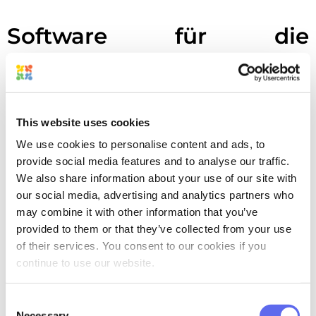
Software für die
Tragwerksplanung
Dieser Abschnitt richtet sich nur an
This website uses cookies
bestimmte
Designer. Wie bereits erwähnt,
We use cookies to personalise content and ads, to
werden Stanzvorlagen meist erstellt,
provide social media features and to analyse our traffic.
bevor der Auftrag überhaupt auf dem
We also share information about your use of our site with
Schreibtisch des Designers landet. Doch
our social media, advertising and analytics partners who
nicht jeder hat dieses Glück, und es ist
may combine it with other information that you’ve
provided to them or that they’ve collected from your use
immer schön, ihnen zu zeigen, dass man
of their services. You consent to our cookies if you
es besser kann. Hier sind also die
continue to use our website.
Werkzeuge, die Sie für das strukturelle
Design nutzen können:
Consent
Necessary