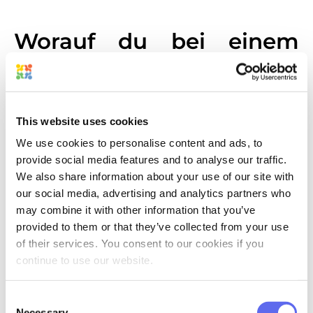
Worauf du bei einem
Online-Proofing-Tool
achten solltest
This website uses cookies
Obwohl der
Design-Review-Prozess
im
We use cookies to personalise content and ads, to
Allgemeinen aus den fünf großen
provide social media features and to analyse our traffic.
We also share information about your use of our site with
Schritten besteht, die wir gerade
our social media, advertising and analytics partners who
durchgegangen sind, sind nicht alle
may combine it with other information that you’ve
Proofing-Plattformen gleich aufgebaut.
provided to them or that they’ve collected from your use
Die Unterschiede beginnen dort, wo
of their services. You consent to our cookies if you
continue to use our website.
sich das Review-Tool für zusätzliche
Funktionen öffnet, das
Consent
Projektmanagement an
Necessary