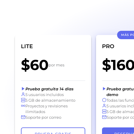
MÁS P
LITE
PRO
$60
$16
por mes
Prueba gratuita 14 días
Prueba gratui
5 usuarios incluidos
demo
5 GB de almacenamiento
Todas las func
Proyectos y revisiones
5 usuarios inc
ilimitados
5 GB de alma
Soporte por correo
Soporte por c