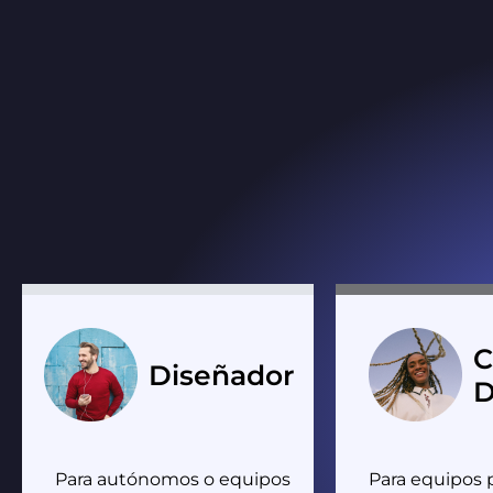
C
Diseñador
D
Para autónomos o equipos
Para equipos