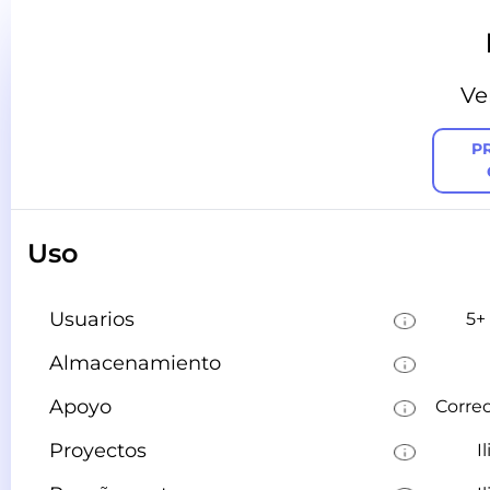
Ve
P
Uso
Usuarios
5+
Almacenamiento
Apoyo
Correo
Proyectos
I