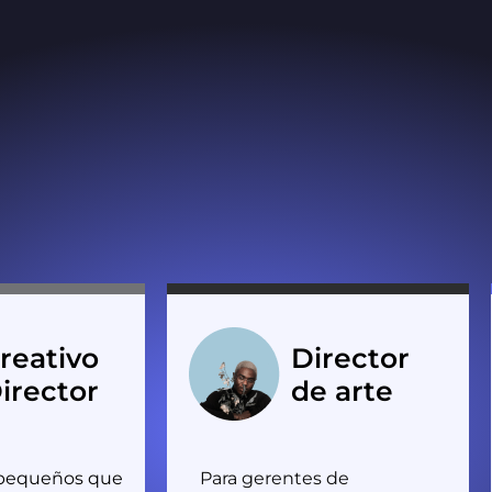
reativo
Director
irector
de arte
 pequeños que
Para gerentes de