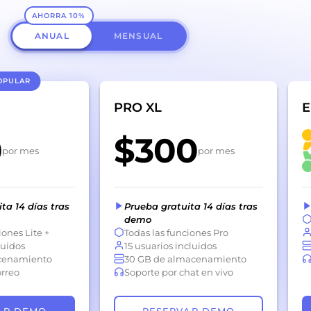
AHORRA 10%
ANUAL
MENSUAL
OPULAR
PRO XL
E
0
$300
por mes
por mes
ta 14 días tras
Prueba gratuita 14 días tras
demo
iones Lite +
Todas las funciones Pro
luidos
15 usuarios incluidos
cenamiento
30 GB de almacenamiento
orreo
Soporte por chat en vivo