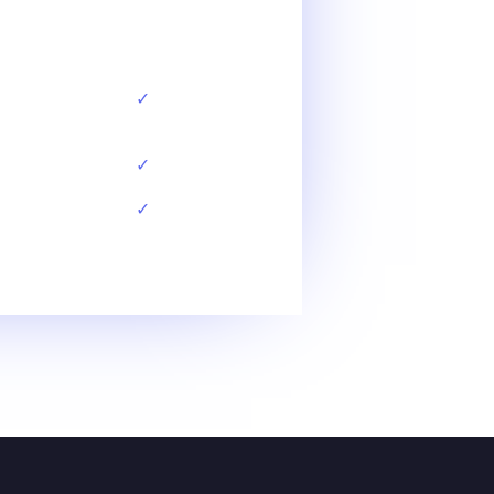
✓
✓
✓