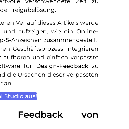
volle verschwendete Zeit zu
ide Freigabelösung.
ren Verlauf dieses Artikels werde
n und aufzeigen, wie ein
Online-
Top-5-Anzeichen zusammengestellt,
hren Geschäftsprozess integrieren
r aufhören und einfach verpasste
oftware für
Design-Feedback
zu
nd die Ursachen dieser verpassten
r an.
l Studio aus!
ges Feedback von