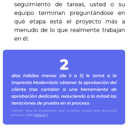
seguimiento de tareas, usted o su
equipo terminan preguntándose en
qué etapa está el proyecto más a
menudo de lo que realmente trabajan
en él.
2
días hábiles menos (de 5 a 3) le tomó a la
imprenta Modernistic obtener la aprobación del
cliente tras cambiar a una herramienta de
aprobación dedicada, reduciendo a la mitad las
iteraciones de prueba en el proceso.
Fuente: How to streamline your creative review and approval
process, 2026
enlace↗