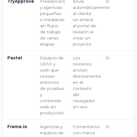
TryApprove
Freelancers
Envía
Sí
y agencias
automáticamente
pequeñas
al cliente
o medianas
un enlace
sin flujos
al portal de
de trabajo
revisión al
de varias
crear un
etapas
proyecto
Pastel
Equipos de
Los
Sí
UX/UI y
revisores
web que
anotan
revisan
directamente
entornos
en el
de pruebas
contexto
y
del
contenido
navegador
web en
en vivo
producción
Frame.io
Agencias y
Comentarios
Sí
equipos de
con marca