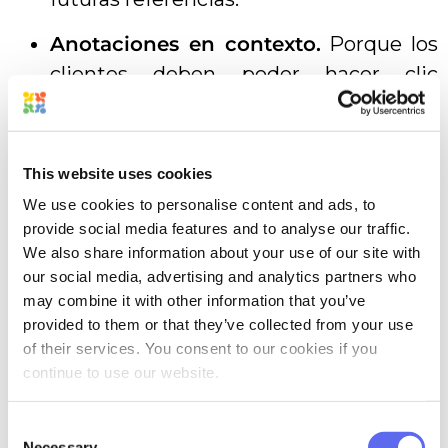
Anotaciones en contexto.
Porque los
clientes deben poder hacer clic
directamente sobre la parte a la que se
refieren, en lugar de describirla en un
párrafo perdido en la sección de
This website uses cookies
comentarios. Además, algunas
We use cookies to personalise content and ads, to
herramientas ofrecen diferentes
provide social media features and to analyse our traffic.
formas de anotación para mayor
We also share information about your use of our site with
our social media, advertising and analytics partners who
precisión.
may combine it with other information that you’ve
provided to them or that they’ve collected from your use
El historial y la comparación de
of their services. You consent to our cookies if you
versiones
entran en juego cuando
continue to use our website.
alguien pregunta qué versión fue
aprobada, y usted tiene la respuesta en
Consent
Necessary