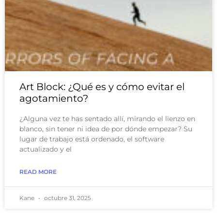
Art Block: ¿Qué es y cómo evitar el
agotamiento?
¿Alguna vez te has sentado allí, mirando el lienzo en
blanco, sin tener ni idea de por dónde empezar? Su
lugar de trabajo está ordenado, el software
actualizado y el
READ MORE
Kane
octubre 31, 2025