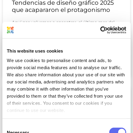
Tendencias de diseño gráfico 2025
que acapararon el protagonismo
Aquí nos volvemos a encontrar, el último mes del
año. Sabes, en retrospectiva, diría que 2025 fue raro.
Y no es raro malo, solo… Mucho que tragar. Los
diseñadores gráficos
This website uses cookies
READ MORE
We use cookies to personalise content and ads, to
provide social media features and to analyse our traffic.
Kane
diciembre 11, 2025
We also share information about your use of our site with
our social media, advertising and analytics partners who
may combine it with other information that you’ve
provided to them or that they’ve collected from your use
of their services. You consent to our cookies if you
continue to use our website.
Consent
Necessary