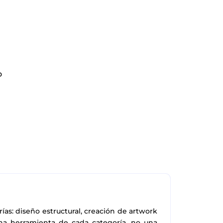
o
ías: diseño estructural, creación de artwork
na herramienta de cada categoría, no una