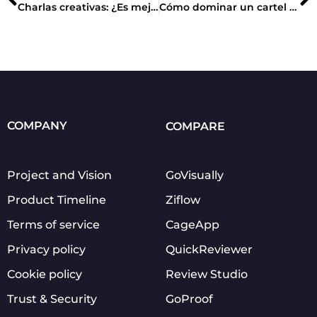
Charlas creativas: ¿Es mejor ser innovador o ser comprendido?
Cómo dominar un cartel de diseño gráfico + 5 casos de estudio
COMPANY
COMPARE
Project and Vision
GoVisually
Product Timeline
Ziflow
Terms of service
CageApp
Privacy policy
QuickReviewer
Cookie policy
Review Studio
Trust & Security
GoProof