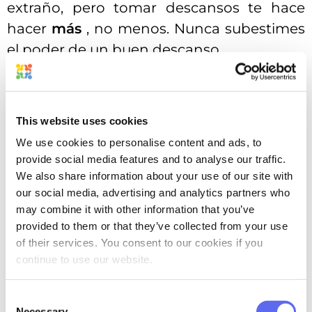
extraño, pero tomar descansos te hace
hacer
más
, no menos. Nunca subestimes
el poder de un buen descanso.
Pomodoro, etc.
La
Técnica Pomodoro
no es solo una
This website uses cookies
tontería que suena italiana. Llamado así
We use cookies to personalise content and ads, to
por esos temporizadores de cocina con
provide social media features and to analyse our traffic.
forma de tomate (pomodoro = tomate en
We also share information about your use of our site with
our social media, advertising and analytics partners who
italiano), este método funciona porque es
may combine it with other information that you’ve
realista sobre la capacidad de atención
provided to them or that they’ve collected from your use
humana. Nadie puede concentrarse
of their services. You consent to our cookies if you
durante 3 horas seguidas sin que su
continue to use our website.
cerebro se convierta en papilla. ¿Pero 25
Consent
minutos? Totalmente factible.
Necessary