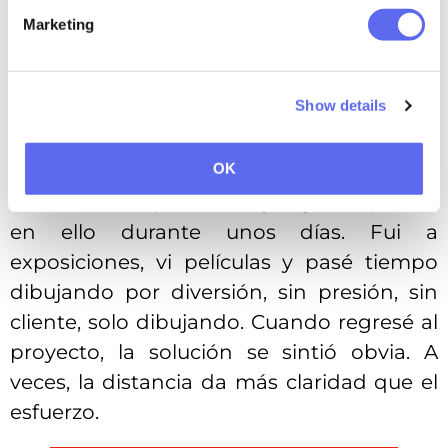
enfrentó a un bloqueo creativo.] Sucedió
Marketing
durante un largo proyecto de marca en el
que no pude encontrar la dirección
correcta para el logotipo. Todo se sentía
Show details
demasiado similar, demasiado
«esperado».
OK
Decidí dar un paso atrás y dejar de pensar
en ello durante unos días. Fui a
exposiciones, vi películas y pasé tiempo
dibujando por diversión, sin presión, sin
cliente, solo dibujando. Cuando regresé al
proyecto, la solución se sintió obvia. A
veces, la distancia da más claridad que el
esfuerzo.