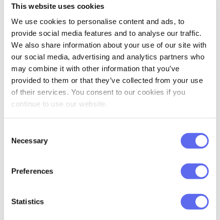
This website uses cookies
el descanso. Me permito desconectarme,
salir y hacer cosas que no tienen nada que
We use cookies to personalise content and ads, to
provide social media features and to analyse our traffic.
ver con el diseño, y ahí es cuando muchas
We also share information about your use of our site with
veces las ideas empiezan a fluir de nuevo.
our social media, advertising and analytics partners who
may combine it with other information that you’ve
provided to them or that they’ve collected from your use
of their services. You consent to our cookies if you
continue to use our website.
Consent
Necessary
Selection
Preferences
BOUCHE / IDENTIDAD DE MARCA por
Romane Gayraud
Statistics
[Hablando de la última vez que se