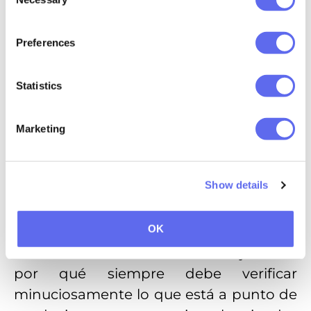
Selection
eso es lo que la mayoría de la gente
pedirá en Halloween. Entonces,
Preferences
¡ayudemos a nuestros comedores de
dulces a obtener lo que quieren!
Statistics
Marketing
Show details
OK
Esta es otra historia con moraleja sobre
por qué siempre debe verificar
minuciosamente lo que está a punto de