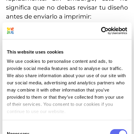
significa que no debas revisar tu diseño
antes de enviarlo a imprimir:
This website uses cookies
We use cookies to personalise content and ads, to
provide social media features and to analyse our traffic.
We also share information about your use of our site with
our social media, advertising and analytics partners who
may combine it with other information that you’ve
provided to them or that they’ve collected from your use
CDNDY también es nuestra golosina
of their services. You consent to our cookies if you
favorita en otoño, y está súper
continue to use our website.
subestimada. Sin embargo, creo que
algo llamado caramelo es más popular y
Consent
Necessary