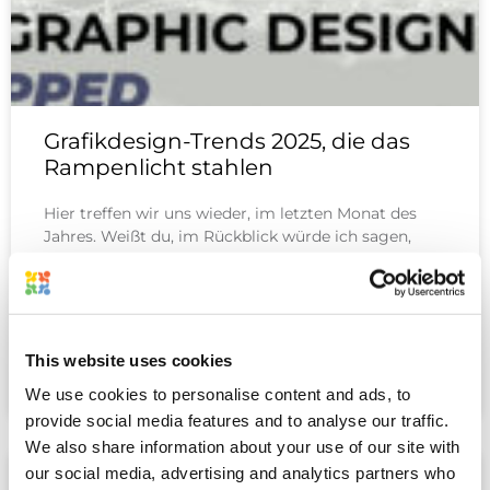
Grafikdesign-Trends 2025, die das
Rampenlicht stahlen
Hier treffen wir uns wieder, im letzten Monat des
Jahres. Weißt du, im Rückblick würde ich sagen,
2025 war seltsam. Und nicht so schlecht, seltsam,
einfach… Viel zu schlucken. Grafikdesigner
READ MORE
This website uses cookies
Kane
Dezember 11, 2025
We use cookies to personalise content and ads, to
provide social media features and to analyse our traffic.
We also share information about your use of our site with
our social media, advertising and analytics partners who