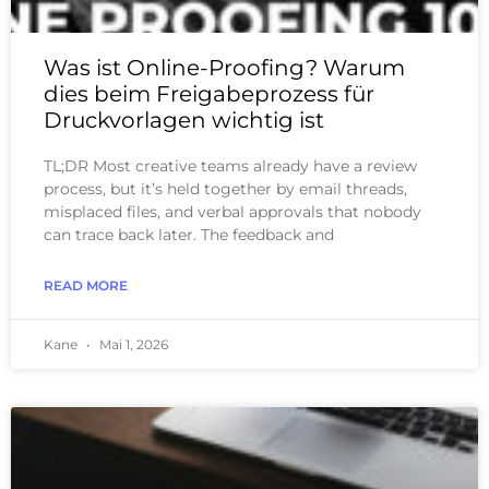
Was ist Online-Proofing? Warum
dies beim Freigabeprozess für
Druckvorlagen wichtig ist
TL;DR Most creative teams already have a review
process, but it’s held together by email threads,
misplaced files, and verbal approvals that nobody
can trace back later. The feedback and
READ MORE
Kane
Mai 1, 2026