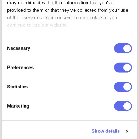
may combine it with other information that you’ve
provided to them or that they’ve collected from your use
of their services. You consent to our cookies if you
continue to use our website.
Consent
Necessary
Selection
So erstellen Sie einen Spickzettel für
Preferences
ein kreatives Portfolio
Statistics
Du hast also einige coole Grafikdesign-Kurse
absolviert, deinen ersten Auftrag abgeschlossen und
denkst, dass dein kreatives Know-how jetzt mehr
Marketing
Aufmerksamkeit verdient. Und jetzt kommt die
nächste Herausforderung: Wie bringen Sie
READ MORE
Show details