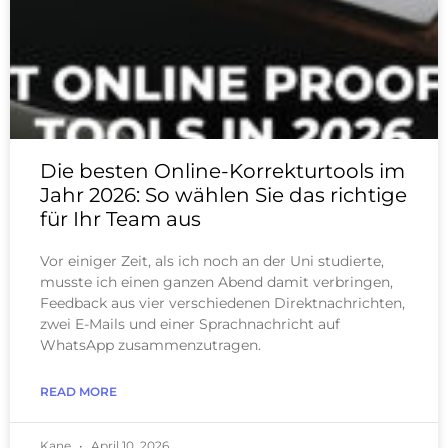
Die besten Online-Korrekturtools im
Jahr 2026: So wählen Sie das richtige
für Ihr Team aus
Vor einiger Zeit, als ich noch an der Uni studierte,
musste ich einen ganzen Abend damit verbringen,
Feedback aus vier verschiedenen Direktnachrichten,
zwei E-Mails und einer Sprachnachricht auf
WhatsApp zusammenzutragen.
READ MORE
Kane
April 10, 2026