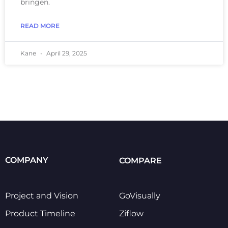
bringen.
READ MORE
Kane
April 29, 2025
COMPANY
COMPARE
Project and Vision
GoVisually
Product Timeline
Ziflow