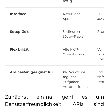
nötig
Interface
Natürliche
HTTP-R
Sprache
JSON
Setup-Zeit
5 Minuten
Stunde
(Copy-Paste)
Flexibilität
Alle MCP-
Volle
Operationen
progr
Kontro
Am besten geeignet für
KI-Workflows,
Individ
tägliche
tiefe
Aufgaben,
Integr
Automationen
Zunächst einmal geht es um
Benutzerfreundlichkeit. APIs sind