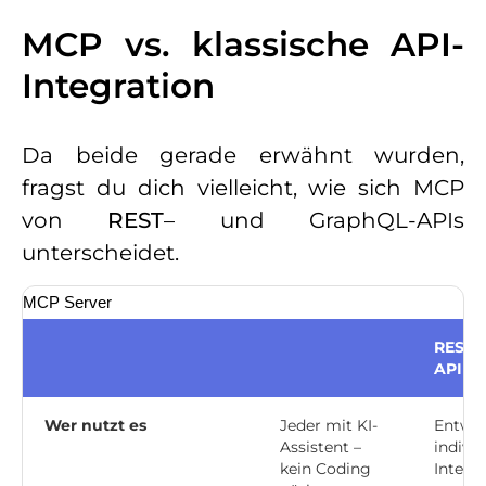
MCP vs. klassische API-
Integration
Da beide gerade erwähnt wurden,
fragst du dich vielleicht, wie sich MCP
von
REST
– und GraphQL-APIs
unterscheidet.
MCP Server
REST 
API
Wer nutzt es
Jeder mit KI-
Entwic
Assistent –
individ
kein Coding
Integr