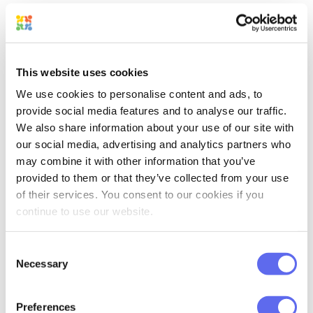
Make
(Integromat) — besonders
beliebt im Marketing-Operations-
Bereich
This website uses cookies
Zapier
— weit verbreitet in nicht-
We use cookies to personalise content and ads, to
provide social media features and to analyse our traffic.
technischen Teams für
We also share information about your use of our site with
Automationen ohne Code
our social media, advertising and analytics partners who
may combine it with other information that you’ve
Microsoft Power Automate
— für
provided to them or that they’ve collected from your use
Teams im Microsoft-Enterprise-
of their services. You consent to our cookies if you
Umfeld
continue to use our website.
Windsurf
,
Cline
,
Zed
und weitere
Consent
Entwickler-Tools
Necessary
Selection
Das bedeutet: Du bist nicht an ein
Preferences