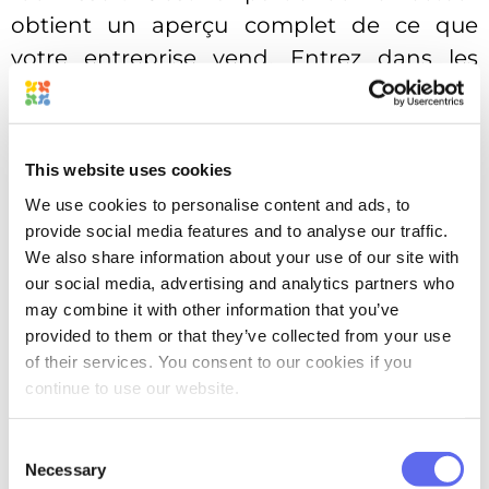
obtient un aperçu complet de ce que
votre entreprise vend. Entrez dans les
détails sur la façon dont vous pouvez les
aider et les résultats qui les attendent.
Ensuite, les
informations de contact
This website uses cookies
suivent. Un excellent ajout sera des
We use cookies to personalise content and ads, to
témoignages et une liste à
puces
des
provide social media features and to analyse our traffic.
avantages
.
We also share information about your use of our site with
our social media, advertising and analytics partners who
En gros, commencez par une couverture
may combine it with other information that you’ve
et un titre qui attirent l’attention,
provided to them or that they’ve collected from your use
of their services. You consent to our cookies if you
présentez le problème, présentez votre
continue to use our website.
solution et terminez par un appel à l’action
fort. Ce cadre fonctionne partout parce
Consent
qu’il correspond au processus de pensée
Necessary
Selection