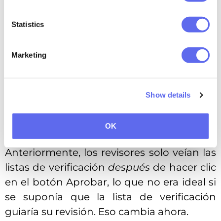
crear procesos de aprobación aún más
complejos que se ejecuten
Statistics
automáticamente, lo que ahorra tiempo y
reduce los pasos manuales.
Marketing
Visibilidad de la lista de
Show details
comprobación: ahora al
frente y al centro
OK
Anteriormente, los revisores solo veían las
listas de verificación
después
de hacer clic
en el botón Aprobar, lo que no era ideal si
se suponía que la lista de verificación
guiaría su revisión. Eso cambia ahora.