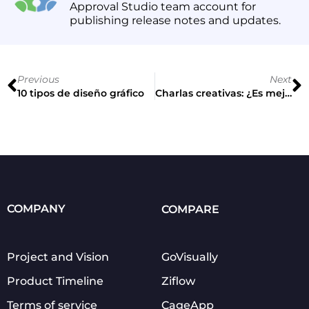
Approval Studio team account for
publishing release notes and updates.
Previous
Next
10 tipos de diseño gráfico
Charlas creativas: ¿Es mejor ser innovador o ser comprendido?
COMPANY
COMPARE
Project and Vision
GoVisually
Product Timeline
Ziflow
Terms of service
CageApp