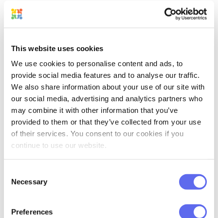
de la toma de decisiones revisan los
archivos.
Si se aprueba internamente → la
This website uses cookies
maqueta se envía al cliente y se
We use cookies to personalise content and ads, to
notifica al representante de ventas.
provide social media features and to analyse our traffic.
We also share information about your use of our site with
Si el cliente aprueba → el archivo pasa
our social media, advertising and analytics partners who
a producción y notifica al propietario
may combine it with other information that you’ve
del proyecto.
provided to them or that they’ve collected from your use
of their services. You consent to our cookies if you
Si se rechaza → el sistema actualiza los
continue to use our website.
requisitos técnicos y activa el siguiente
Consent
ciclo de revisión.
Necessary
Selection
Este es solo un ejemplo. Con la nueva
funcionalidad de flujo de trabajo, puede
Preferences