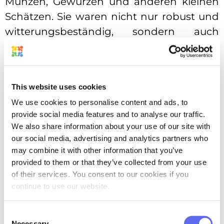
Münzen, Gewürzen und anderen kleinen
Schätzen. Sie waren nicht nur robust und
witterungsbeständig, sondern auch
ziemlich stylisch.
Stoffsäcke hingegen waren die
ultimativen Multitasker. Sie waren leicht,
This website uses cookies
wiederverwendbar und einfach zu
We use cookies to personalise content and ads, to
transportieren, egal ob Sie auf dem Weg
provide social media features and to analyse our traffic.
We also share information about your use of our site with
zum Markt oder auf einer langen Reise
our social media, advertising and analytics partners who
waren. Die mittelalterliche Antwort auf
may combine it with other information that you’ve
das heutige „Reduzieren,
provided to them or that they’ve collected from your use
Wiederverwenden, Recyceln“ – das ist
of their services. You consent to our cookies if you
continue to use our website.
umweltfreundliches Denken, das seiner
Zeit voraus ist!
Consent
Necessary