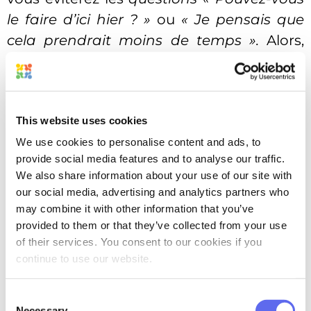
le faire d’ici hier ? »
ou
« Je pensais que
cela prendrait moins de temps ».
Alors,
asseyez-vous et réfléchissez-y à deux fois
si investir du temps dans un brief créatif
solide est moins un problème que les
This website uses cookies
heures vides d’allers-retours chaotiques
We use cookies to personalise content and ads, to
plus tard.
provide social media features and to analyse our traffic.
We also share information about your use of our site with
our social media, advertising and analytics partners who
may combine it with other information that you’ve
provided to them or that they’ve collected from your use
Comment rédiger un brief
of their services. You consent to our cookies if you
continue to use our website.
créatif
Consent
Necessary