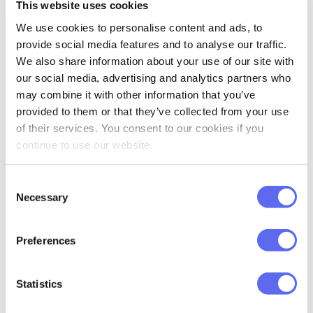
d’emballages, de textures, de polices ou
This website uses cookies
d’objets qui transmettent une ambiance.
We use cookies to personalise content and ads, to
Pensez significatif : même des éléments
provide social media features and to analyse our traffic.
We also share information about your use of our site with
de mode, d’intérieur ou de pochettes
our social media, advertising and analytics partners who
d’album peuvent enrichir votre
may combine it with other information that you’ve
moodboard.
provided to them or that they’ve collected from your use
of their services. You consent to our cookies if you
Une fois que votre collection semble
continue to use our website.
suffisamment riche, commencez à
organiser vos matériaux. Regroupez des
Consent
Necessary
tons et des textures similaires, mettez en
Selection
évidence les contrastes si nécessaire et
Preferences
concentrez-vous sur la clarification du ton
émotionnel en un coup d’œil. Il n’y a pas
qu’une seule « bonne » structure : votre
Statistics
moodboard peut être un collage libre, une