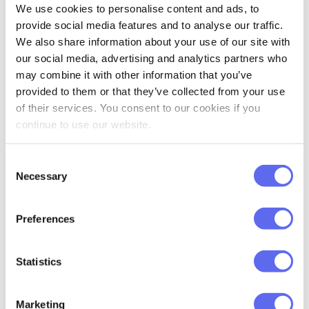
We use cookies to personalise content and ads, to
Un article entier sur notre blog est
provide social media features and to analyse our traffic.
consacré à qui est un concepteur
We also share information about your use of our site with
intelligent et à ce qu’il fait.
our social media, advertising and analytics partners who
may combine it with other information that you’ve
provided to them or that they’ve collected from your use
of their services. You consent to our cookies if you
continue to use our website.
« Pourquoi avons-nous
Consent
Necessary
Selection
même fait ce
changement ? »
Preferences
C’est fou quand les clients oublient les
Statistics
changements qu’ils ont demandés.
Connaissez-vous la situation où un client
Marketing