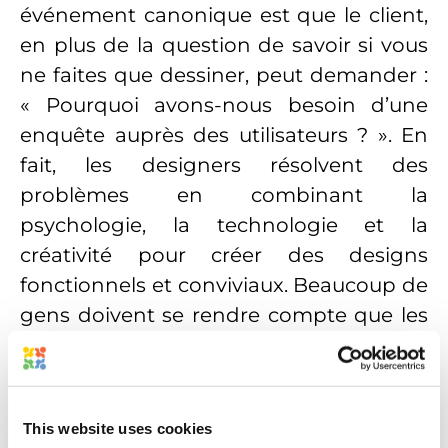
événement canonique est que le client,
en plus de la question de savoir si vous
ne faites que dessiner, peut demander :
« Pourquoi avons-nous besoin d’une
enquête auprès des utilisateurs ? ». En
fait, les designers résolvent des
problèmes en combinant la
psychologie, la technologie et la
créativité pour créer des designs
fonctionnels et conviviaux. Beaucoup de
gens doivent se rendre compte que les
concepteurs mènent souvent des
entretiens, étudient le comportement
des utilisateurs et testent plusieurs
This website uses cookies
prototypes avant de finaliser un projet.