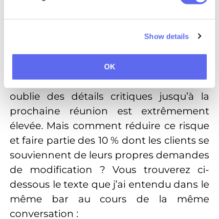
a récemment demandé un ajustement
de couleur, pour demander lors de la
réunion suivante : « Pourquoi a-t-il l’air
Show details
différent ? ». Ce n’est pas surprenant, car
lorsque le feedback est donné
OK
verbalement, la probabilité que le client
oublie des détails critiques jusqu’à la
prochaine réunion est extrêmement
élevée. Mais comment réduire ce risque
et faire partie des 10 % dont les clients se
souviennent de leurs propres demandes
de modification ? Vous trouverez ci-
dessous le texte que j’ai entendu dans le
même bar au cours de la même
conversation :