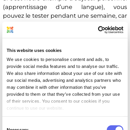
(apprentissage d’une langue), vous
pouvez le tester pendant une semaine, car
l’objectif est à long terme. Cependant, si
c’est un objectif plus petit (par exemple,
vous êtes une entreprise qui vend des t-
shirts personnalisés), vous pouvez tester
This website uses cookies
l’ensemble du workflow du début à la fin
We use cookies to personalise content and ads, to
provide social media features and to analyse our traffic.
et vraiment en avoir une idée.
We also share information about your use of our site with
Étape 3 : Résolution de
our social media, advertising and analytics partners who
may combine it with other information that you’ve
problèmes
provided to them or that they’ve collected from your use
of their services. You consent to our cookies if you
Autant que j’aimerais que votre workflow
continue to use our website.
soit parfait du premier coup, les chances
de cela sont très faibles. Très
Consent
probablement, pendant le test réel, vous
Necessary