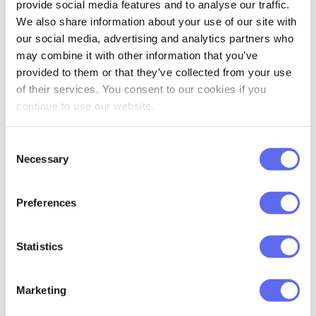
provide social media features and to analyse our traffic.
que te des cuenta. Después de instalarlo,
We also share information about your use of our site with
obtendrá una paleta de colores aleatoria
our social media, advertising and analytics partners who
cada vez que se abra una nueva pestaña.
may combine it with other information that you’ve
A mí me parece una buena manera de
provided to them or that they’ve collected from your use
of their services. You consent to our cookies if you
empezar el día y subconscientemente
continue to use our website.
entender mejor cómo funcionan juntas las
combinaciones de colores.
Consent
Necessary
Selection
Paletton
Esta entrada fue el mayor y más grande
Preferences
descubrimiento para mí al trabajar en el
artículo. Por mucho que me encantaría
Statistics
ocultártelo, conoce a Paletton, un sitio
web gratuito y profesional que cambiará la
Marketing
forma en que trabajas con los colores.