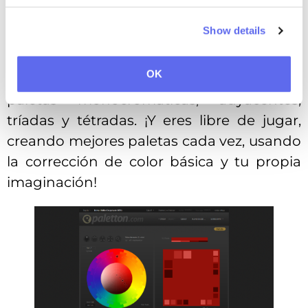
Parece simple: una rueda de colores con
Show details
unos pocos puntos que te ayudan a
controlar el color y el tono de tu paleta. Y
OK
algunos ajustes preestablecidos para crear
paletas monocromáticas, adyacentes,
tríadas y tétradas. ¡Y eres libre de jugar,
creando mejores paletas cada vez, usando
la corrección de color básica y tu propia
imaginación!