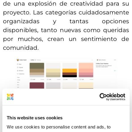
de una explosión de creatividad para su
proyecto. Las categorías cuidadosamente
organizadas y tantas opciones
disponibles, tanto nuevas como queridas
por muchos, crean un sentimiento de
comunidad.
This website uses cookies
La mejor característica de Color Hunt es su
extensión de Chrome, que te inspira sin
We use cookies to personalise content and ads, to