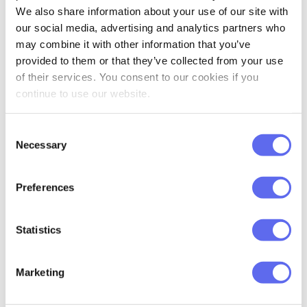
We also share information about your use of our site with
our social media, advertising and analytics partners who
Approval Studio est un outil collaboratif
may combine it with other information that you’ve
qui rationalise l’examen et l’approbation
provided to them or that they’ve collected from your use
du contenu créatif et présente un certain
of their services. You consent to our cookies if you
nombre de différences significatives par
continue to use our website.
rapport à Ziflow. Ils sont évidents dès
Consent
l’instant où vous vous connectez au
Necessary
Selection
système.
Preferences
Statistics
Marketing