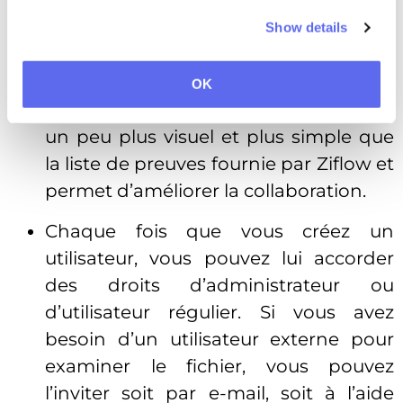
Show details
Tableau de bord du Studio d’approbation
Approval Studio utilise le concept d’un
OK
tableau de bord de type Kanban. C’est
un peu plus visuel et plus simple que
la liste de preuves fournie par Ziflow et
permet d’améliorer la collaboration.
Chaque fois que vous créez un
utilisateur, vous pouvez lui accorder
des droits d’administrateur ou
d’utilisateur régulier. Si vous avez
besoin d’un utilisateur externe pour
examiner le fichier, vous pouvez
l’inviter soit par e-mail, soit à l’aide