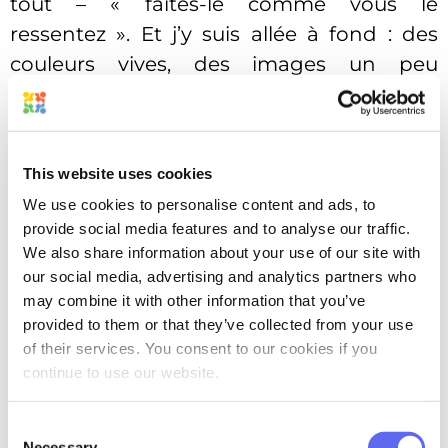
tout – « faites-le comme vous le
ressentez ». Et j’y suis allée à fond : des
couleurs vives, des images un peu
décalées, chaque étiquette a son propre
caractère. La réaction a été très positive. Le
client était ravi, a dit que les étiquettes
This website uses cookies
semblaient « prendre vie » et
We use cookies to personalise content and ads, to
transmettaient vraiment l’idée de la
provide social media features and to analyse our traffic.
marque. Les retours du public ont été
We also share information about your use of our site with
excellents – beaucoup de gens ont écrit
our social media, advertising and analytics partners who
may combine it with other information that you’ve
des choses comme « c’est totalement moi
provided to them or that they’ve collected from your use
». C’était un risque, mais il a payé.
of their services. You consent to our cookies if you
continue to use our website.
Consent
Necessary