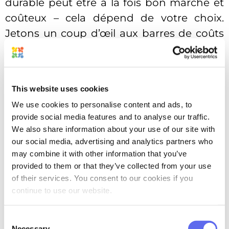
durable peut être à la fois bon marché et
coûteux – cela dépend de votre choix.
Jetons un coup d’œil aux barres de coûts
ci-dessous !
This website uses cookies
We use cookies to personalise content and ads, to
provide social media features and to analyse our traffic.
We also share information about your use of our site with
our social media, advertising and analytics partners who
may combine it with other information that you’ve
provided to them or that they’ve collected from your use
of their services. You consent to our cookies if you
L’emballage durable mérite d’être
continue to use our website.
mentionné à part. Selon
GWP
, « c’est le
développement et l’utilisation de
Consent
Necessary