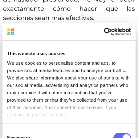
exactamente cómo hacer que las
secciones sean más efectivas.
El consenso general es que al escribir un
currículum de diseño gráfico, debes incluir
tus dos o tres últimos puestos que sean al
This website uses cookies
menos algo relevantes para el trabajo que
We use cookies to personalise content and ads, to
estás solicitando. Por ejemplo, trabajar en
provide social media features and to analyse our traffic.
una cafetería local puede no estar
We also share information about your use of our site with
our social media, advertising and analytics partners who
directamente relacionado con convertirse
may combine it with other information that you’ve
en diseñador de redes sociales. Sin
provided to them or that they’ve collected from your use
embargo, puedes mencionar que, como
of their services. You consent to our cookies if you
parte de tu función, creaste ilustraciones
continue to use our website.
que aumentaron el flujo de clientes en un
Consent
30%.
Necessary