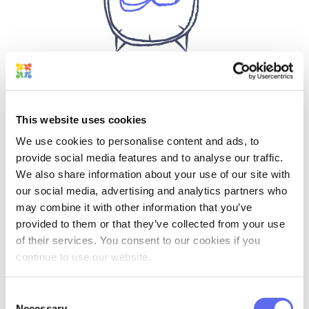
El sketching te permite hacer
prácticamente cualquier cosa, casi en
This website uses cookies
cualquier momento y en cualquier lugar.
We use cookies to personalise content and ads, to
Literalmente no hay límites, y el único
provide social media features and to analyse our traffic.
límite es hasta dónde puede llegar tu
We also share information about your use of our site with
imaginación siguiendo el concepto que
our social media, advertising and analytics partners who
has creado.
may combine it with other information that you’ve
provided to them or that they’ve collected from your use
No necesitas mucho, realmente:
of their services. You consent to our cookies if you
cualquier cosa, desde un bolígrafo y una
continue to use our website.
página nueva en un cuaderno hasta una
tableta gráfica, sirve. Puedes hacer
Consent
Necessary