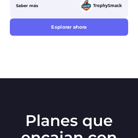
TrophySmack
Saber más
Explorar ahora
Planes que
encajan con