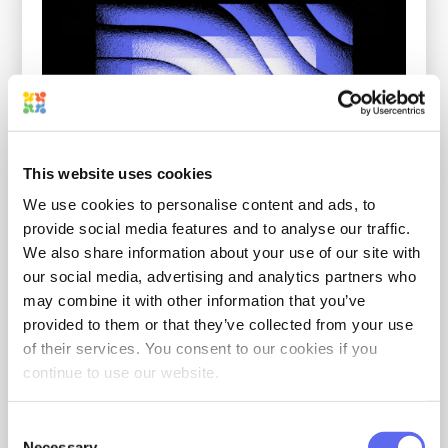
This website uses cookies
We use cookies to personalise content and ads, to
provide social media features and to analyse our traffic.
We also share information about your use of our site with
our social media, advertising and analytics partners who
may combine it with other information that you’ve
Próximamente
provided to them or that they’ve collected from your use
of their services. You consent to our cookies if you
Approval Studio Express
continue to use our website.
¿Eres freelance y necesitas una herramienta
inteligente y sencilla, sin tantas funciones
sofisticadas? Encontrarás tu solución en nuestra
Consent
versión Express.
Necessary