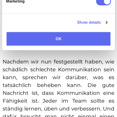
Marketing
Show details
Wie Sie die
Kommunikation in Ihrem
OK
Team verbessern können
Nachdem wir nun festgestellt haben, wie
schädlich schlechte Kommunikation sein
kann, sprechen wir darüber, was es
tatsächlich beheben kann. Die gute
Nachricht ist, dass Kommunikation eine
Fähigkeit ist. Jeder im Team sollte es
ständig lernen, üben und verbessern. Und
dafür braucht man nicht einmal einen