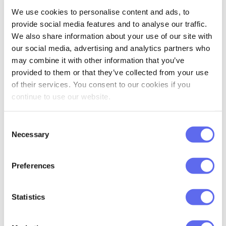
We use cookies to personalise content and ads, to
umgehen. Und frustrierte Designer
provide social media features and to analyse our traffic.
schaffen keine guten Arbeiten, egal wie
We also share information about your use of our site with
talentiert sie sind.
our social media, advertising and analytics partners who
may combine it with other information that you’ve
Irgendwann, wenn sich das
provided to them or that they’ve collected from your use
Kommunikationsmuster nicht ändert,
of their services. You consent to our cookies if you
hören die Leute auf, es zu versuchen. Sie
continue to use our website.
vermeiden Meetings, kürzen die
Consent
Antworten und verlieren die Motivation.
Necessary
Selection
Und das ist der Moment, in dem
Teamarbeit aufhört, „Teamarbeit“ zu sein,
Preferences
und zu „einer Gruppe von Einzelpersonen,
die unter demselben Slack-Arbeitsbereich
Statistics
ihr eigenes Ding machen“ werden.